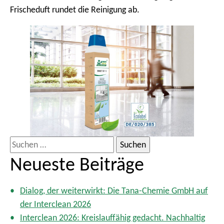
Frischeduft rundet die Reinigung ab.
S
u
Neueste Beiträge
c
h
Dialog, der weiterwirkt: Die Tana-Chemie GmbH auf
e
der Interclean 2026
n
Interclean 2026: Kreislauffähig gedacht. Nachhaltig
a