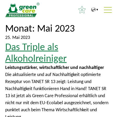
0
Z
Z
Monat:
Mai 2023
S
u
u
u
m
r
25. Mai 2023
c
Das Triple als
I
ü
h
n
c
e
Alkoholreiniger
h
k
n
a
z
Leistungsstärker, wirtschaftlicher und nachhaltiger
a
l
u
Die aktualisierte und auf Nachhaltigkeit optimierte
c
t
m
Rezeptur von TANET SR 13 zeigt: Leistung und
h
H
Nachhaltigkeit funktionieren Hand in Hand! TANET SR
:
a
13 ist jetzt als Green Care Professional erhältlich und
u
nicht nur mit dem EU-Ecolabel ausgezeichnet, sondern
p
punktet auch beim Thema Wirtschaftlichkeit und
t
Leistung.