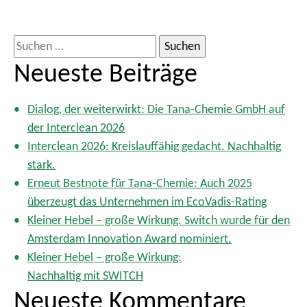
S
u
Neueste Beiträge
c
h
Dialog, der weiterwirkt: Die Tana-Chemie GmbH auf
e
der Interclean 2026
n
Interclean 2026: Kreislauffähig gedacht. Nachhaltig
a
stark.
c
Erneut Bestnote für Tana-Chemie: Auch 2025
h
überzeugt das Unternehmen im EcoVadis-Rating
:
Kleiner Hebel – große Wirkung. Switch wurde für den
Amsterdam Innovation Award nominiert.
Kleiner Hebel – große Wirkung:
Nachhaltig mit SWITCH
Neueste Kommentare