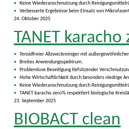
p
Keine Wiederanschmutzung durch Reinigungsmittelr
t
Verbesserte Ergebnisse beim Einsatz von Mikrofaser
m
24. Oktober 2025
e
TANET karacho 
n
ü
Tensidfreier Allzweckreiniger mit außergewöhnlichen
Breites Anwendungsspektrum.
Problemlose Beseitigung tiefsitzender Verschmutzun
Hohe Wirtschaftlichkeit durch besonders niedrige 
Keine Wiederanschmutzung durch Reinigungsmittelr
TANET karacho zero% respektiert biologische Kreisl
23. September 2025
BIOBACT clean