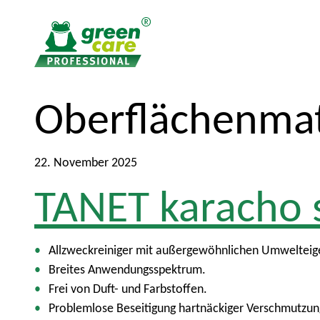
Z
Z
Oberflächenmat
u
u
m
r
I
ü
22. November 2025
n
c
TANET karacho 
h
k
a
z
l
u
t
m
Allzweckreiniger mit außergewöhnlichen Umwelteigen
H
Breites Anwendungsspektrum.
a
Frei von Duft- und Farbstoffen.
u
Problemlose Beseitigung hartnäckiger Verschmutzun