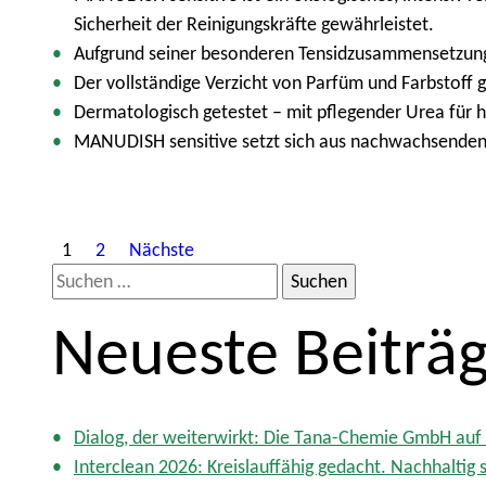
Sicherheit der Reinigungskräfte gewährleistet.
Aufgrund seiner besonderen Tensidzusammensetzung is
Der vollständige Verzicht von Parfüm und Farbstoff g
Dermatologisch getestet – mit pflegender Urea für 
MANUDISH sensitive setzt sich aus nachwachsenden
S
1
2
Nächste
S
e
u
i
Neueste Beiträ
c
t
h
e
e
n
n
Dialog, der weiterwirkt: Die Tana-Chemie GmbH auf 
a
Interclean 2026: Kreislauffähig gedacht. Nachhaltig s
c