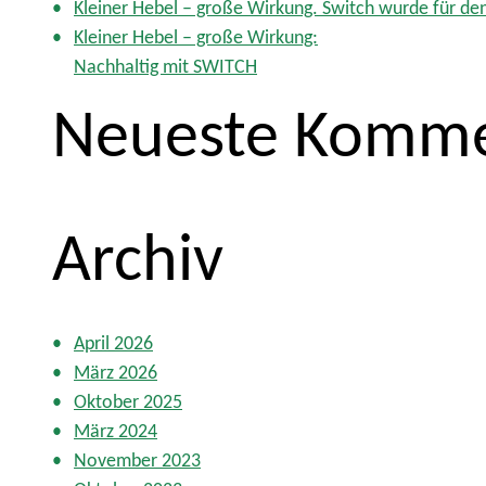
p
Kleiner Hebel – große Wirkung. Switch wurde für d
:
t
Kleiner Hebel – große Wirkung:
m
Nachhaltig mit SWITCH
e
Neueste Komme
n
ü
Archiv
April 2026
März 2026
Oktober 2025
März 2024
November 2023