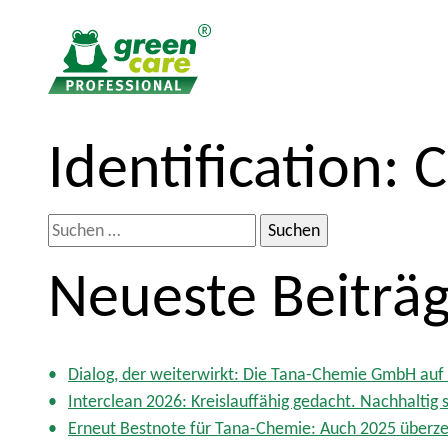
Z
Z
Identification:
C
u
u
m
r
I
ü
S
n
c
u
h
k
Neueste Beiträ
c
a
z
h
l
u
e
t
m
n
H
Dialog, der weiterwirkt: Die Tana-Chemie GmbH auf 
a
a
Interclean 2026: Kreislauffähig gedacht. Nachhaltig s
c
u
Erneut Bestnote für Tana-Chemie: Auch 2025 überz
h