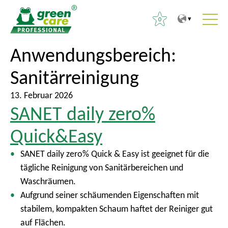
0
Z
Z
Anwendungsbereich:
S
u
u
u
Sanitärreinigung
m
r
c
I
ü
h
13. Februar 2026
n
c
e
SANET daily zero%
h
k
n
a
z
Quick&Easy
a
l
u
c
SANET daily zero% Quick & Easy ist geeignet für die
t
m
h
tägliche Reinigung von Sanitärbereichen und
H
:
Waschräumen.
a
Aufgrund seiner schäumenden Eigenschaften mit
u
stabilem, kompakten Schaum haftet der Reiniger gut
p
auf Flächen.
t