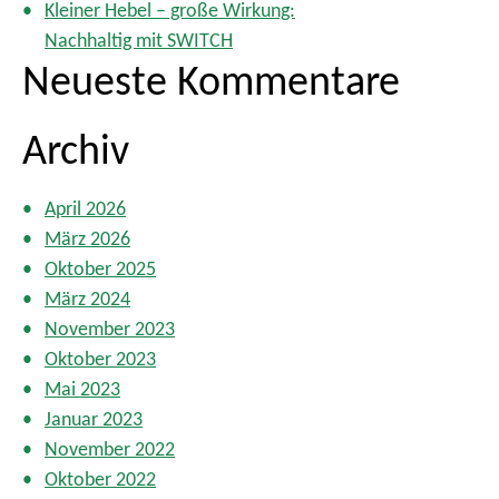
r
Kleiner Hebel – große Wirkung:
u
Nachhaltig mit SWITCH
n
Neueste Kommentare
g
d
e
Archiv
r
B
April 2026
e
März 2026
i
t
Oktober 2025
r
März 2024
ä
November 2023
g
Oktober 2023
e
Mai 2023
Januar 2023
November 2022
Oktober 2022