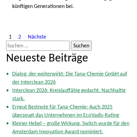
künftigen Generationen bei.
S
1
2
Nächste
e
S
i
u
Neueste Beiträge
t
c
e
h
n
Dialog, der weiterwirkt: Die Tana-Chemie GmbH auf
e
n
der Interclean 2026
n
u
Interclean 2026: Kreislauffähig gedacht. Nachhaltig
m
a
stark.
m
c
Erneut Bestnote für Tana-Chemie: Auch 2025
e
h
überzeugt das Unternehmen im EcoVadis-Rating
r
:
i
Kleiner Hebel – große Wirkung. Switch wurde für den
e
Amsterdam Innovation Award nominiert.