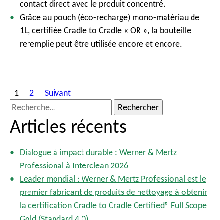
contact direct avec le produit concentré.
Grâce au pouch (éco-recharge) mono-matériau de
1L, certifiée Cradle to Cradle « OR », la bouteille
reremplie peut être utilisée encore et encore.
P
1
2
Suivant
o
R
s
e
Articles récents
t
c
s
h
p
Dialogue à impact durable : Werner & Mertz
e
a
Professional à Interclean 2026
r
g
Leader mondial : Werner & Mertz Professional est le
i
c
premier fabricant de produits de nettoyage à obtenir
n
h
la certification Cradle to Cradle Certified® Full Scope
a
e
Gold (Standard 4.0)