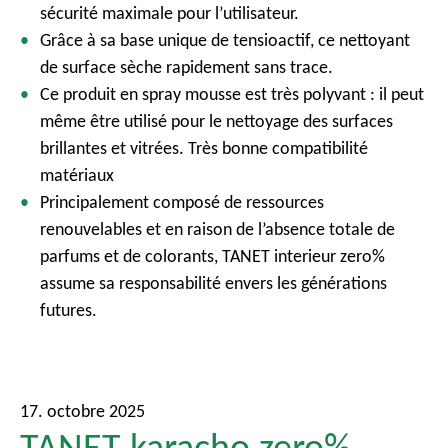
s
écurité
maximale pour
l’utilisateur
.
Gr
âce à
sa
base unique de
tensioactif
,
ce
nettoyant
de surface
sèche
rapidement
sans trace.
Ce
produit
en spray mousse
est
tr
ès
polyvant
: il
peut
même
être
utilisé
pour le
nettoyage
des surfaces
brillantes et
vitrées
. Très bonne
compatibilité
matériaux
Principalement
compos
é
de
ressources
renouvelables
et en raison de
l’absence
totale de
parfums et de colorants, TANET interieur zero%
assume
sa
responsabilité
envers
les
générations
futures.
17. octobre 2025
TANET karacho zero%