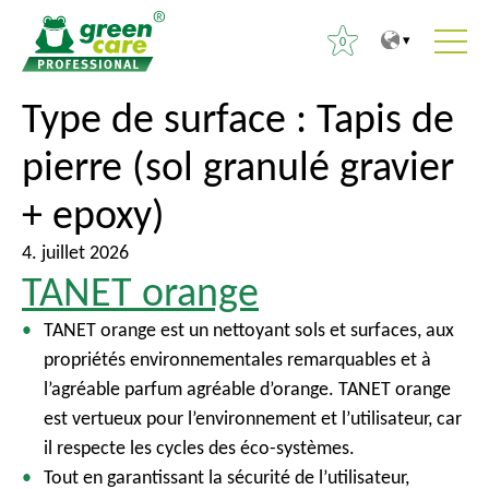
0
V
V
Type de surface :
Tapis de
R
e
e
e
pierre (sol granulé gravier
r
r
c
s
s
h
+ epoxy)
l
l
e
e
e
4. juillet 2026
r
c
m
TANET orange
c
o
e
h
TANET orange est un nettoyant sols et surfaces, aux
n
n
e
propriétés environnementales remarquables et à
t
u
r
l’agréable parfum agréable d’orange. TANET orange
e
p
est vertueux pour l’environnement et l’utilisateur, car
n
r
:
il respecte les cycles des éco-systèmes.
u
i
Tout en garantissant la sécurité de l’utilisateur,
n