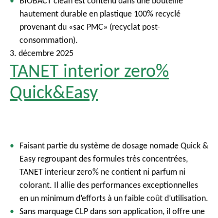
BIOBACT clean est contenu dans une bouteille
hautement durable en plastique 100% recyclé
provenant du «sac PMC» (recyclat post-
consommation).
3. décembre 2025
TANET interior zero%
Quick&Easy
Faisant
partie
du
syst
ème
de dosage
nomade
Quick &
Easy
regroupant
des
formules
très
concentrées
,
TANET interieur zero% ne
contient
ni
parfum
ni
colorant. Il
allie
des performances
exceptionnelles
en un minimum
d’efforts
à un
faible
coût
d’utilisation
.
Sans
marquage
CLP dans son application, il
offre
une