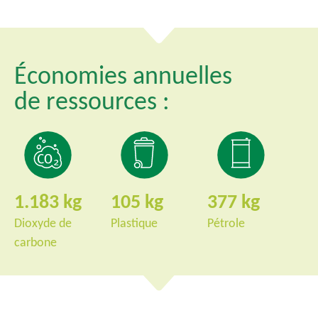
c
i
p
Économies annuelles
a
l
de ressources :
1.183
105
377
Dioxyde de
Plastique
Pétrole
carbone