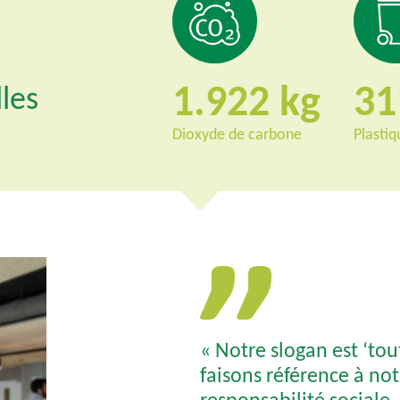
1.922
3
les
Dioxyde de carbone
Plastiq
« Notre slogan est ‘to
faisons référence à not
responsabilité sociale.