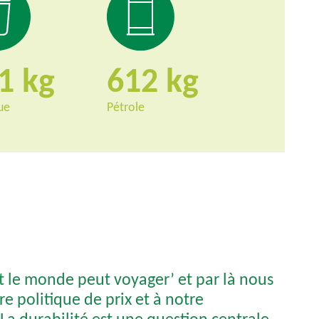
11
612
ue
Pétrole
ut le monde peut voyager’ et par là nous
re politique de prix et à notre
 La durabilité est une question centrale