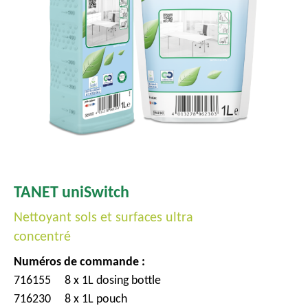
c
i
p
a
l
TANET uniSwitch
Nettoyant sols et surfaces ultra
concentré
Numéros de commande :
716155
8 x 1L dosing bottle
716230
8 x 1L pouch