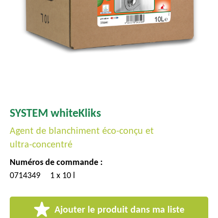
c
i
p
a
l
SYSTEM whiteKliks
Agent de blanchiment éco-conçu et
ultra-concentré
Numéros de commande :
0714349
1 x 10 l
Ajouter le produit dans ma liste