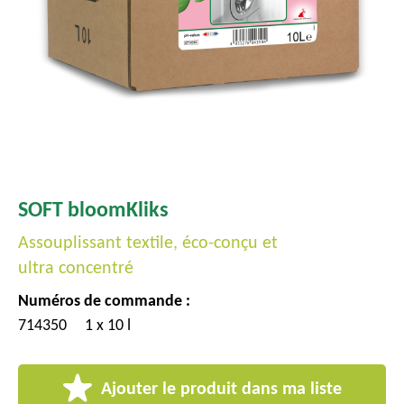
c
i
p
a
l
SOFT bloomKliks
Assouplissant textile, éco-conçu et
ultra concentré
Numéros de commande :
714350
1 x 10 l
Ajouter le produit dans ma liste