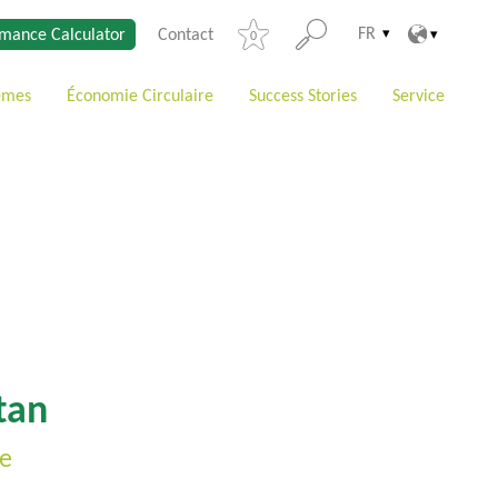
FR
mance Calculator
Contact
0
èmes
Économie Circulaire
Success Stories
Service
tan
re