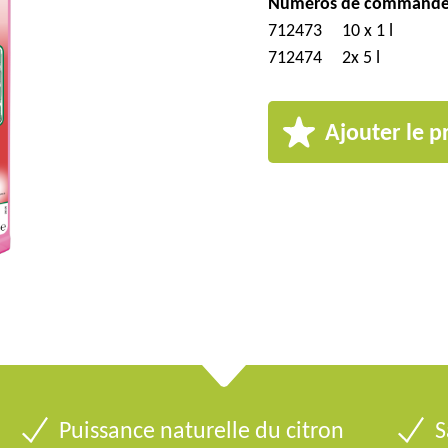
Numéros de commande
712473
10 x 1 l
712474
2x 5 l
Ajouter le p
Puissance naturelle du citron
S