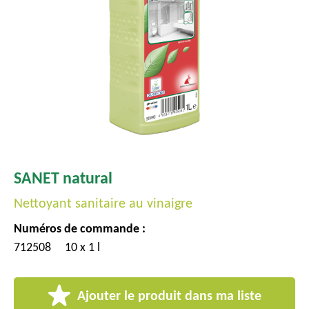
c
i
p
a
l
SANET natural
Nettoyant sanitaire au vinaigre
Numéros de commande :
712508
10 x 1 l
Ajouter le produit dans ma liste