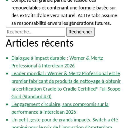
Composé en grande partie de ressources
renouvelables et contenant une formule basée sur
des extraits d’aloe vera naturel, ACTIV tabs assume
sa responsabilité envers les générations futures.
R
e
Articles récents
c
h
Dialogue à impact durable : Werner & Mertz
e
Professional à Interclean 2026
r
Leader mondial : Werner & Mertz Professional est le
c
premier fabricant de produits de nettoyage à obtenir
h
la certification Cradle to Cradle Certified® Full Scope
e
Gold (Standard 4.0)
r
L’engagement circulaire, sans compromis sur la
performance à Interclean 2026
:
Un petit geste pour de grands impacts. Switch a été
nominé pour le prix de l’innovation d’Amsterdam.