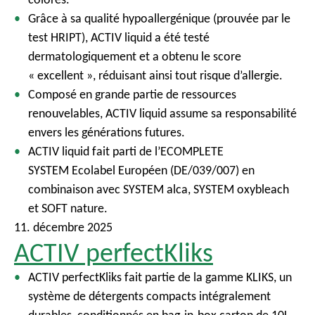
c
Grâce à sa qualité hypoallergénique (prouvée par le
i
test HRIPT), ACTIV liquid a été testé
p
dermatologiquement et a obtenu le score
a
« excellent », réduisant ainsi tout risque d’allergie.
l
Composé en grande partie de ressources
renouvelables, ACTIV liquid assume sa responsabilité
envers les générations futures.
ACTIV liquid fait parti de l’ECOMPLETE
SYSTEM Ecolabel Européen (DE/039/007) en
combinaison avec SYSTEM alca, SYSTEM oxybleach
et SOFT nature.
11. décembre 2025
ACTIV perfectKliks
ACTIV perfectKliks fait partie de la gamme KLIKS, un
système de détergents compacts intégralement