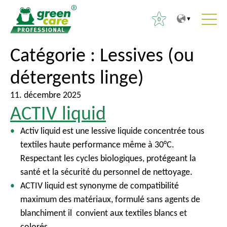
0
V
V
Catégorie :
Lessives (ou
R
e
e
e
détergents linge)
r
r
c
s
s
h
11. décembre 2025
l
l
e
ACTIV liquid
e
e
r
c
m
Activ liquid est une lessive liquide concentrée tous
c
o
e
textiles haute performance même à 30°C.
h
n
n
Respectant les cycles biologiques, protégeant la
e
t
u
santé et la sécurité du personnel de nettoyage.
r
e
p
ACTIV liquid est synonyme de compatibilité
n
r
maximum des matériaux, formulé sans agents de
:
u
i
blanchiment il convient aux textiles blancs et
n
colorés.