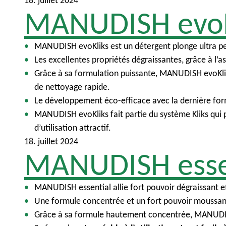
18. juillet 2024
u
i
MANUDISH evoK
n
c
i
MANUDISH evoKliks est un détergent plonge ultra pe
p
Les excellentes propriétés dégraissantes, grâce à l’a
a
Grâce à sa formulation puissante, MANUDISH evoKlik
l
de nettoyage rapide.
Le développement éco-efficace avec la dernière form
MANUDISH evoKliks fait partie du système Kliks qui 
d’utilisation attractif.
18. juillet 2024
MANUDISH esse
MANUDISH essential allie fort pouvoir dégraissant e
Une formule concentrée et un fort pouvoir moussant
Grâce à sa formule hautement concentrée, MANUDISH es