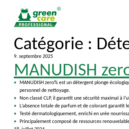
Catégorie :
Déte
V
V
e
e
r
r
9. septembre 2025
s
s
MANUDISH zer
l
l
e
e
MANUDISH zero% est un détergent plonge écologique et
c
m
personnel de nettoyage.
o
e
Non classé CLP, il garantit une sécurité maximal à l’u
n
n
L’absence totale de parfum et de colorant garantit le
t
u
Testé dermatologiquement, enrichi en urée nourrissan
e
p
Principalement composé de ressources renouvelable
n
r