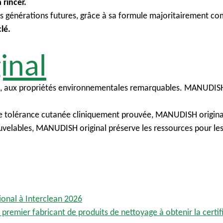
à rincer.
es générations futures, grâce à sa formule majoritairement 
clé.
inal
e, aux propriétés environnementales remarquables. MANUDISH 
t une tolérance cutanée cliniquement prouvée, MANUDISH origina
velables, MANUDISH original préserve les ressources pour les
ional à Interclean 2026
premier fabricant de produits de nettoyage à obtenir la certif