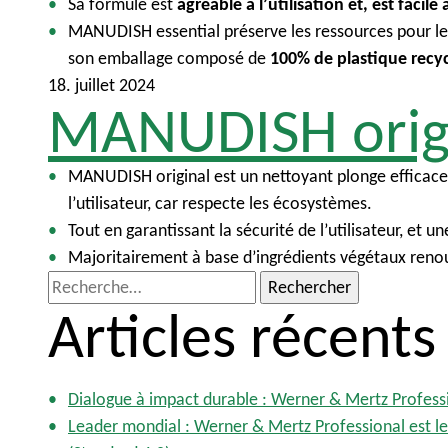
Sa formule est
agréable à l’utilisation et, est facile 
MANUDISH essential préserve les ressources pour l
son emballage composé de
100% de plastique recy
18. juillet 2024
MANUDISH orig
MANUDISH original est un nettoyant plonge efficac
l’utilisateur, car respecte les écosystèmes.
Tout en garantissant la sécurité de l’utilisateur, e
Majoritairement à base d’ingrédients végétaux renou
R
Articles récents
e
c
h
e
Dialogue à impact durable : Werner & Mertz Profess
r
Leader mondial : Werner & Mertz Professional est le 
c