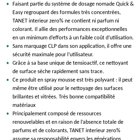
Faisant
partie
du
syst
ème
de dosage
nomade
Quick &
Easy
regroupant
des
formules
très
concentrées
,
TANET interieur zero% ne
contient
ni
parfum
ni
colorant. Il
allie
des performances
exceptionnelles
en un minimum
d’efforts
à un
faible
coût
d’utilisation
.
Sans
marquage
CLP dans son application, il
offre
une
s
écurité
maximale pour
l’utilisateur
.
Gr
âce à
sa
base unique de
tensioactif
,
ce
nettoyant
de surface
sèche
rapidement
sans trace.
Ce
produit
en spray mousse
est
tr
ès
polyvant
: il
peut
même
être
utilisé
pour le
nettoyage
des surfaces
brillantes et
vitrées
. Très bonne
compatibilité
matériaux
Principalement
compos
é
de
ressources
renouvelables
et en raison de
l’absence
totale de
parfums et de colorants, TANET interieur zero%
assume
sa
responsabilité
envers
les
générations