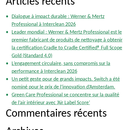
Articles récents
t
c
s
h
p
Dialogue à impact durable : Werner & Mertz
e
a
Professional à Interclean 2026
r
g
Leader mondial : Werner & Mertz Professional est le
i
c
premier fabricant de produits de nettoyage à obtenir
n
h
la certification Cradle to Cradle Certified® Full Scope
a
e
Gold (Standard 4.0)
t
r
i
L’engagement circulaire, sans compromis sur la
o
performance à Interclean 2026
:
n
Un petit geste pour de grands impacts. Switch a été
nominé pour le prix de l’innovation d’Amsterdam.
Green Care Professional se concentre sur la qualité
de l’air intérieur avec ‘Air Label Score’
Commentaires récents