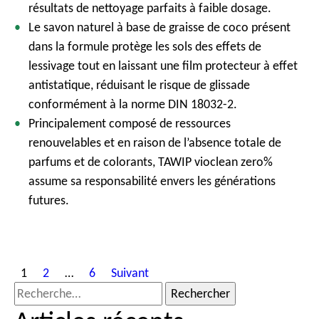
résultats
de
nettoyage
parfaits à
faible
dosage.
Le
savon
naturel à base de
graisse
de coco
présent
dans la
formule
protège
les sols des
effets
de
lessivage
tout en
laissant
une
film
protecteur
à
effet
antistatique
,
réduisant
le
risque
de glissade
conformément
à la norme DIN 18032-2.
Principalement
composé
de
ressources
renouvelables
et en raison de
l’absence
totale de
parfums et de colorants, TAWIP
vioclean
zero%
assume
sa
responsabilité
envers
les
générations
futures.
P
1
2
…
6
Suivant
o
R
s
e