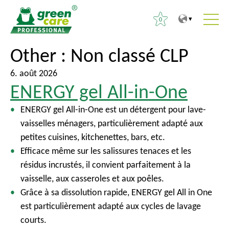
0
V
V
Other :
Non classé CLP
R
e
e
e
r
r
6. août 2026
c
ENERGY gel All-in-One
s
s
h
l
l
e
ENERGY gel All-in-One est un détergent pour lave-
e
e
r
vaisselles ménagers, particulièrement adapté aux
c
m
c
petites cuisines, kitchenettes, bars, etc.
o
e
h
Efficace même sur les salissures tenaces et les
n
n
e
résidus incrustés, il convient parfaitement à la
t
u
r
vaisselle, aux casseroles et aux poêles.
e
p
Grâce à sa dissolution rapide, ENERGY gel All in One
n
r
:
est particulièrement adapté aux cycles de lavage
u
i
courts.
n