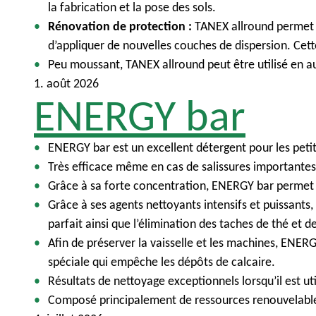
u
i
la fabrication et la pose des sols.
n
Rénovation de protection :
TANEX allround permet 
c
d’appliquer de nouvelles couches de dispersion. Ce
i
Peu moussant, TANEX allround peut être utilisé en a
p
1. août 2026
ENERGY bar
a
l
ENERGY bar est un excellent détergent pour les petits
Très efficace même en cas de salissures importante
Grâce à sa forte concentration, ENERGY bar permet u
Grâce à ses agents nettoyants intensifs et puissants, 
parfait ainsi que l’élimination des taches de thé et d
Afin de préserver la vaisselle et les machines, ENE
spéciale qui empêche les dépôts de calcaire.
Résultats de nettoyage exceptionnels lorsqu’il est u
Composé principalement de ressources renouvelables