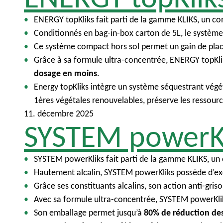
ENERGY topKliks fait parti de la gamme KLIKS, un co
Conditionnés en bag-in-box carton de 5L, le système
Ce système compact hors sol permet un gain de place
Grâce à sa formule ultra-concentrée, ENERGY topKliks 
dosage en moins
.
Energy topKliks intègre un système séquestrant végé
1ères végétales renouvelables, préserve les ressourc
11. décembre 2025
SYSTEM powerKl
SYSTEM powerKliks fait parti de la gamme KLIKS, un
Hautement alcalin, SYSTEM powerKliks possède d’exc
Grâce ses constituants alcalins, son action anti-gri
Avec sa formule ultra-concentrée, SYSTEM powerKlik
Son emballage permet jusqu’à
80% de réduction des