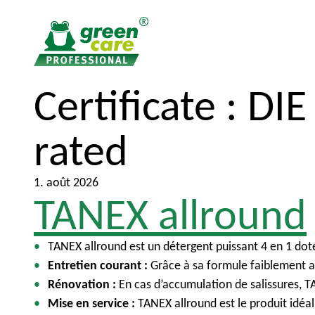
Certificate :
DIE
V
V
e
e
r
r
rated
s
s
l
l
1. août 2026
e
e
TANEX allround
c
m
o
e
n
n
TANEX allround est un détergent puissant 4 en 1 doté 
t
u
Entretien courant :
Grâce à sa formule faiblement al
e
p
Rénovation :
En cas d’accumulation de salissures, T
n
r
Mise en service :
TANEX allround est le produit idéal 