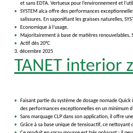
et sans EDTA. Vertueux pour l’environnement et l’util
SYSTEM alca offre des performances exceptionnelles. 
salissures. En saponifiant les graisses naturelles,
Economique à l’usage.
Majoritairement à base de matières renouvelables, S
Actif dès 20°C
3. décembre 2025
TANET interior
Faisant
partie
du
syst
ème
de dosage
nomade
Quick 
des performances
exceptionnelles
en un minimum
d
Sans
marquage
CLP dans son application, il
offre
un
Gr
âce à
sa
base unique de
tensioactif
,
ce
nettoyant
d
Ce
produit
en spray mousse
est
tr
ès
polyvant
: il
peu