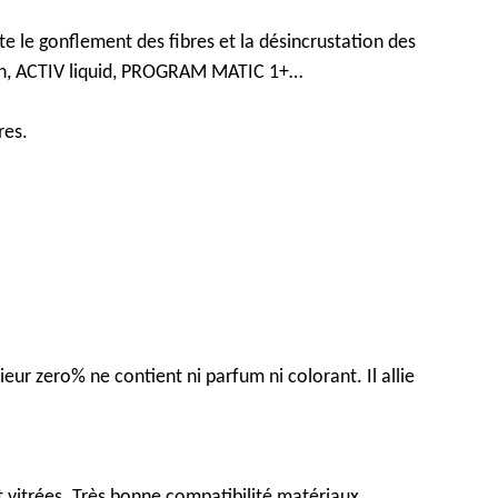
e le gonflement des fibres et la désincrustation des
fresh, ACTIV liquid, PROGRAM MATIC 1+…
res.
rieur zero% ne
contient
ni
parfum
ni
colorant. Il
allie
t
vitrées
. Très bonne
compatibilité
matériaux