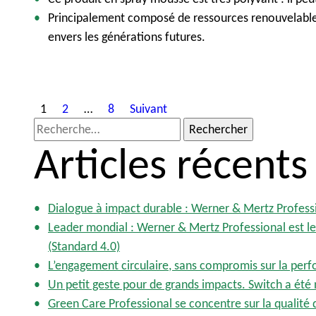
Principalement
compos
é
de
ressources
renouvelabl
envers
les
générations
futures.
P
1
2
…
8
Suivant
R
o
Articles récents
e
s
c
t
h
e
s
Dialogue à impact durable : Werner & Mertz Profess
r
Leader mondial : Werner & Mertz Professional est le 
p
c
(Standard 4.0)
a
h
L’engagement circulaire, sans compromis sur la per
e
g
Un petit geste pour de grands impacts. Switch a été
r
Green Care Professional se concentre sur la qualité de
i