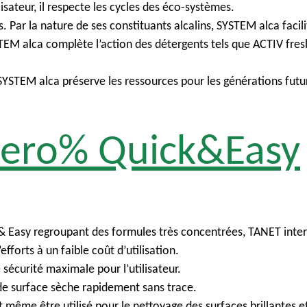
isateur, il respecte les cycles des éco-systèmes.
Par la nature de ses constituants alcalins, SYSTEM alca facilit
 SYSTEM alca complète l’action des détergents tels que ACTIV 
YSTEM alca préserve les ressources pour les générations futu
 zero% Quick&Easy
& Easy
regroupant
des
formules
très
concentrées
, TANET inte
’efforts
à un
faible
coût
d’utilisation
.
e
s
écurité
maximale pour
l’utilisateur
.
e surface
sèche
rapidement
sans trace.
t
même
être
utilisé
pour le
nettoyage
des surfaces brillantes e