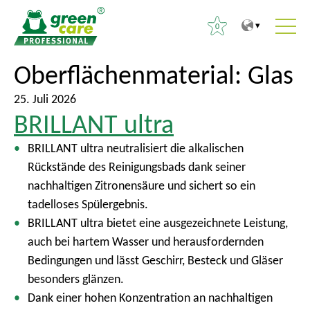
0
Z
Z
Oberflächenmaterial:
Glas
S
u
u
u
m
r
25. Juli 2026
c
BRILLANT ultra
I
ü
h
n
c
e
BRILLANT ultra neutralisiert die alkalischen
h
k
n
Rückstände des Reinigungsbads dank seiner
a
z
a
nachhaltigen Zitronensäure und sichert so ein
l
u
c
tadelloses Spülergebnis.
t
m
h
BRILLANT ultra bietet eine ausgezeichnete Leistung,
H
:
auch bei hartem Wasser und herausfordernden
a
Bedingungen und lässt Geschirr, Besteck und Gläser
u
besonders glänzen.
p
Dank einer hohen Konzentration an nachhaltigen
t