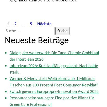
gegenüber künftigen Generationen bei.
S
1
2
…
5
Nächste
e
S
i
u
Neueste Beiträge
t
c
e
h
n
Dialog, der weiterwirkt: Die Tana-Chemie GmbH auf
e
n
der Interclean 2026
n
u
Interclean 2026: Kreislauffähig gedacht. Nachhaltig
m
a
stark.
m
c
Werner & Mertz stellt Weltrekord auf: 1 Milliarde
e
h
Flaschen aus 100 Prozent Post-Consumer-Rezyklat!
r
:
i
Switch gewinnt Europropre-Innovation Award 2025
e
Ressourceneinsparungen: Eine positive Bilanz für
r
Green Care Professional