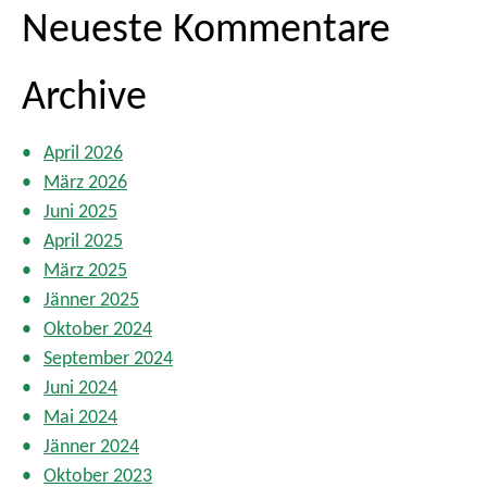
u
Neueste Kommentare
n
g
Archive
d
e
r
April 2026
B
März 2026
e
Juni 2025
i
t
April 2025
r
März 2025
ä
Jänner 2025
g
Oktober 2024
e
September 2024
Juni 2024
Mai 2024
Jänner 2024
Oktober 2023