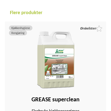
Flere produkter
Kjøkkenhygiene
Ønskelisten
Rengjøring
GREASE superclean
Flerbruks kjøkkenrengjører