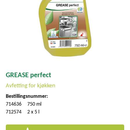
GREASE perfect
Avfetting for kjøkken
Bestillingsnummer:
714636
750 ml
712574
2 x 5 l