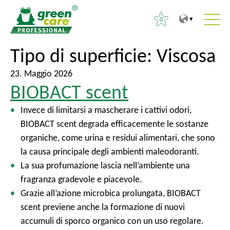
0
P
A
Tipo di superficie:
Viscosa
R
e
l
i
r
m
23. Maggio 2026
c
BIOBACT scent
i
e
e
l
n
r
Invece di limitarsi a mascherare i cattivi odori,
c
u
c
BIOBACT scent degrada efficacemente le sostanze
o
p
a
organiche, come urina e residui alimentari, che sono
n
r
p
la causa principale degli ambienti maleodoranti.
t
i
e
La sua profumazione lascia nell’ambiente una
e
n
r
fragranza gradevole e piacevole.
n
c
:
Grazie all’azione microbica prolungata, BIOBACT
u
i
scent previene anche la formazione di nuovi
t
p
accumuli di sporco organico con un uso regolare.
o
a