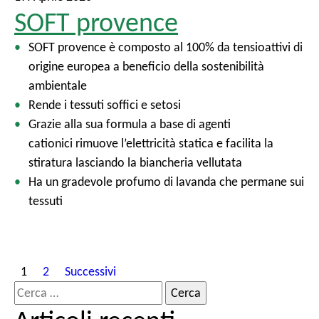
SOFT provence
SOFT provence è composto al 100% da tensioattivi di
origine europea a beneficio della sostenibilità
ambientale
Rende i tessuti soffici e setosi
Grazie alla sua formula a base di agenti
cationici rimuove l’elettricità statica e facilita la
stiratura lasciando la biancheria vellutata
Ha un gradevole profumo di lavanda che permane sui
tessuti
P
1
2
Successivi
a
R
g
i