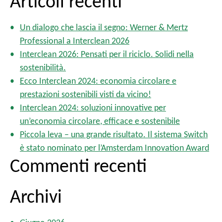
Articoli recenti
i
c
n
e
a
Un dialogo che lascia il segno: Werner & Mertz
r
z
Professional a Interclean 2026
c
i
Interclean 2026: Pensati per il riciclo. Solidi nella
o
a
sostenibilità.
n
p
Ecco Interclean 2024: economia circolare e
e
e
prestazioni sostenibili visti da vicino!
d
r
e
Interclean 2024: soluzioni innovative per
:
g
un’economia circolare, efficace e sostenibile
l
Piccola leva – una grande risultato. Il sistema Switch
i
è stato nominato per l’Amsterdam Innovation Award
a
Commenti recenti
r
t
i
Archivi
c
o