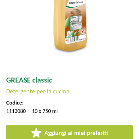
l
e
GREASE classic
Detergente per la cucina
Codice:
1113080
10 x 750 ml
Aggiungi ai miei preferiti