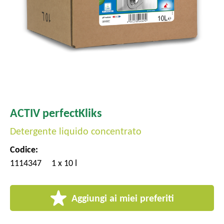
l
e
ACTIV perfectKliks
Detergente liquido concentrato
Codice:
1114347
1 x 10 l
Aggiungi ai miei preferiti