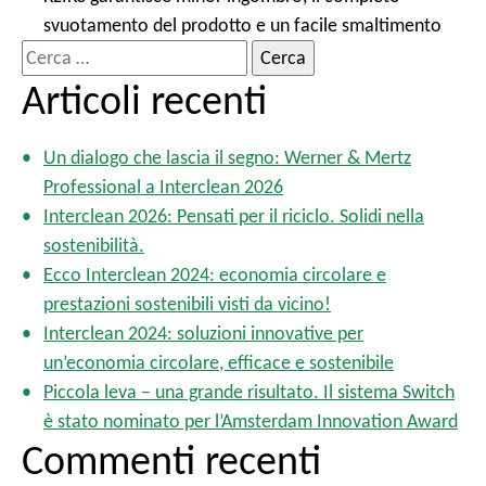
svuotamento del prodotto e un facile smaltimento
R
i
Articoli recenti
c
e
Un dialogo che lascia il segno: Werner & Mertz
r
Professional a Interclean 2026
c
Interclean 2026: Pensati per il riciclo. Solidi nella
a
sostenibilità.
p
Ecco Interclean 2024: economia circolare e
e
prestazioni sostenibili visti da vicino!
r
Interclean 2024: soluzioni innovative per
:
un’economia circolare, efficace e sostenibile
Piccola leva – una grande risultato. Il sistema Switch
è stato nominato per l’Amsterdam Innovation Award
Commenti recenti