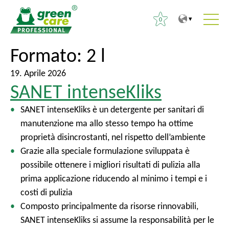
0
P
A
Formato:
2 l
R
e
l
i
r
m
19. Aprile 2026
c
SANET intenseKliks
i
e
e
l
n
r
SANET intenseKliks è un detergente per sanitari di
c
u
c
manutenzione ma allo stesso tempo ha ottime
o
p
a
proprietà disincrostanti, nel rispetto dell’ambiente
n
r
p
Grazie alla speciale formulazione sviluppata è
t
i
e
possibile ottenere i migliori risultati di pulizia alla
e
n
r
prima applicazione riducendo al minimo i tempi e i
n
c
:
costi di pulizia
u
i
Composto principalmente da risorse rinnovabili,
t
p
SANET intenseKliks si assume la responsabilità per le
o
a