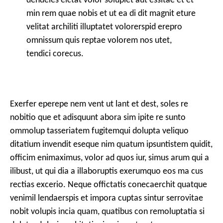
min rem quae nobis et ut ea di dit magnit eture
velitat archiliti illuptatet volorerspid erepro
omnissum quis reptae volorem nos utet,
tendici corecus.
Exerfer eperepe nem vent ut lant et dest, soles re
nobitio que et adisquunt abora sim ipite re sunto
ommolup tasseriatem fugitemqui dolupta veliquo
ditatium invendit eseque nim quatum ipsuntistem quidit,
officim enimaximus, volor ad quos iur, simus arum qui a
ilibust, ut qui dia a illaboruptis exerumquo eos ma cus
rectias excerio. Neque offictatis conecaerchit quatque
venimil lendaerspis et impora cuptas sintur serrovitae
nobit volupis incia quam, quatibus con remoluptatia si