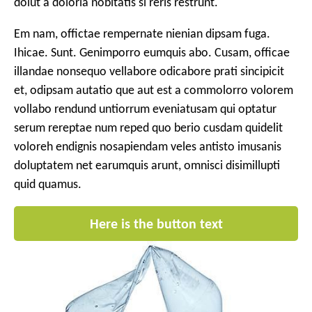
dolut a doloria nobitatis si reris restrunt.
Em nam, offictae rempernate nienian dipsam fuga.
Ihicae. Sunt. Genimporro eumquis abo. Cusam, officae
illandae nonsequo vellabore odicabore prati sincipicit
et, odipsam autatio que aut est a commolorro volorem
vollabo rendund untiorrum eveniatusam qui optatur
serum rereptae num reped quo berio cusdam quidelit
voloreh endignis nosapiendam veles antisto imusanis
doluptatem net earumquis arunt, omnisci disimillupti
quid quamus.
Here is the button text