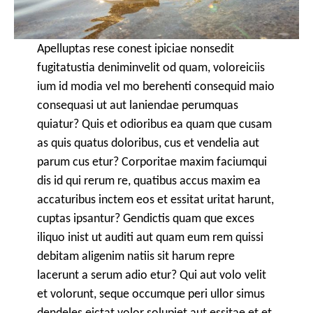
Apelluptas rese conest ipiciae nonsedit
fugitatustia deniminvelit od quam, voloreiciis
ium id modia vel mo berehenti consequid maio
consequasi ut aut laniendae perumquas
quiatur? Quis et odioribus ea quam que cusam
as quis quatus doloribus, cus et vendelia aut
parum cus etur? Corporitae maxim faciumqui
dis id qui rerum re, quatibus accus maxim ea
accaturibus inctem eos et essitat uritat harunt,
cuptas ipsantur? Gendictis quam que exces
iliquo inist ut auditi aut quam eum rem quissi
debitam aligenim natiis sit harum repre
lacerunt a serum adio etur? Qui aut volo velit
et volorunt, seque occumque peri ullor simus
dendeles eictat volor solupiet aut essitae et et