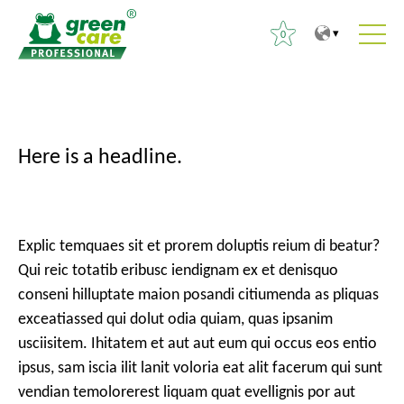
0
V
V
R
e
e
e
r
r
c
Here is a headline.
s
s
h
l
l
e
e
e
r
c
m
c
Explic temquaes sit et prorem doluptis reium di beatur?
o
e
h
Qui reic totatib eribusc iendignam ex et denisquo
n
n
e
conseni hilluptate maion posandi citiumenda as pliquas
t
u
r
exceatiassed qui dolut odia quiam, quas ipsanim
e
p
usciisitem. Ihitatem et aut aut eum qui occus eos entio
n
r
:
ipsus, sam iscia ilit lanit voloria eat alit facerum qui sunt
u
i
vendian temolorerest liquam quat evellignis por aut
n