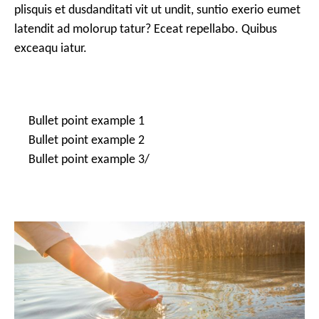
plisquis et dusdanditati vit ut undit, suntio exerio eumet
c
latendit ad molorup tatur? Eceat repellabo. Quibus
i
exceaqu iatur.
p
a
l
Bullet point example 1
Bullet point example 2
Bullet point example 3/