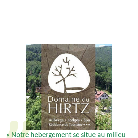
c
i
p
a
l
« Notre hebergement se situe au milieu