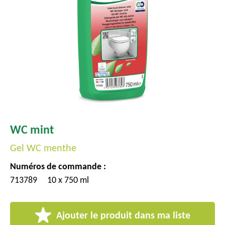
c
i
p
a
l
WC mint
Gel WC menthe
Numéros de commande :
713789
10 x 750 ml
Ajouter le produit dans ma liste