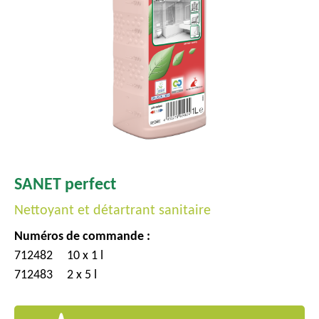
c
i
p
a
l
SANET perfect
Nettoyant et détartrant sanitaire
Numéros de commande :
712482
10 x 1 l
712483
2 x 5 l