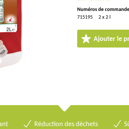
Numéros de commande
715195
2 x 2 l
Ajouter le p
ant
Réduction des déchets
S