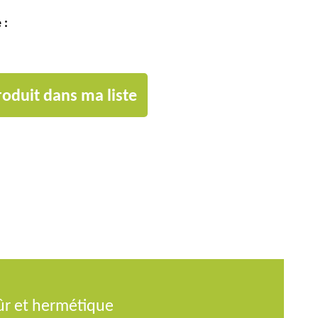
 :
roduit dans ma liste
ûr et hermétique