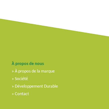
u
i
n
c
i
p
a
l
À propos de nous
À propos de la marque
Société
Développement Durable
Contact