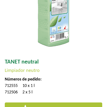
l
TANET neutral
Limpiador neutro
Números de pedido:
712555
10 x 1 l
712506
2 x 5 l