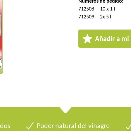
Números de pedido:
712508
10 x 1 l
712509
2x 5 l
Añadir a mi 
ados
Poder natural del vinagre