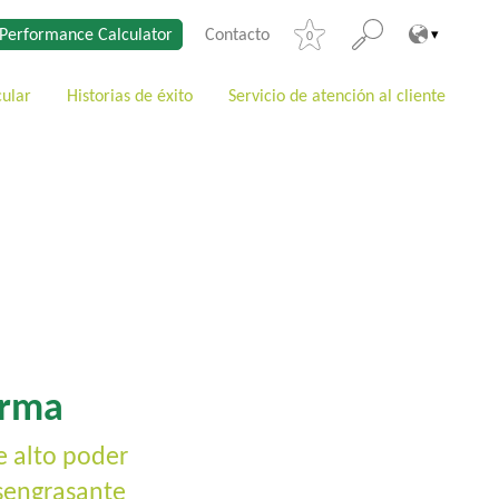
Performance Calculator
Contacto
0
cular
Historias de éxito
Servicio de atención al cliente
orma
e alto poder
sengrasante