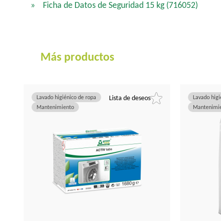
Ficha de Datos de Seguridad 15 kg
(716052)
Más productos
Lavado higiénico de ropa
Lista de deseos
Lavado higi
Mantenimiento
Mantenimi