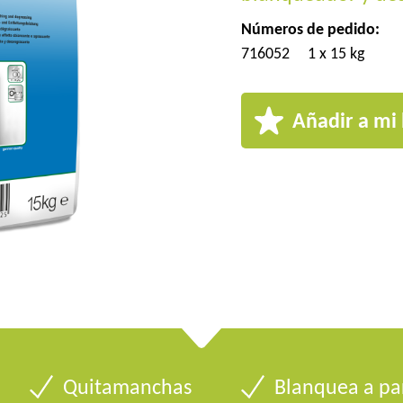
Números de pedido:
716052
1 x 15 kg
Añadir a mi 
Quitamanchas
Blanquea a par