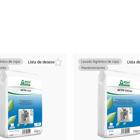
énico de ropa
Lista de deseos
Lavado higiénico de ropa
Lista d
ento
Mantenimiento