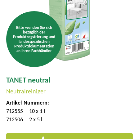
m
e
n
Bitte wenden Sie sich
ü
bezüglich der
Produktregstrierung und
landesspezifischen
Produktdokumentation
an Ihren Fachhändler
TANET neutral
Neutralreiniger
Artikel-Nummern:
712555
10 x 1 l
712506
2 x 5 l