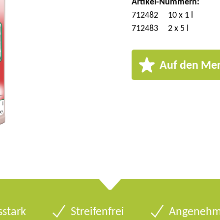
Artikel-Nummern:
712482
10 x 1 l
712483
2 x 5 l
Auf den Mer
sstark
Streifenfrei
Angenehm