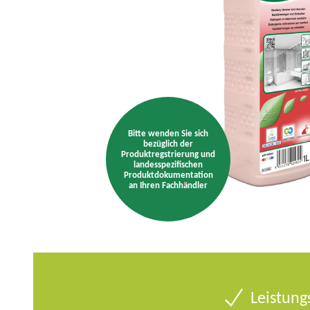
p
t
m
e
n
ü
Bitte wenden Sie sich
bezüglich der
Produktregstrierung und
landesspezifischen
Produktdokumentation
an Ihren Fachhändler
Leistung