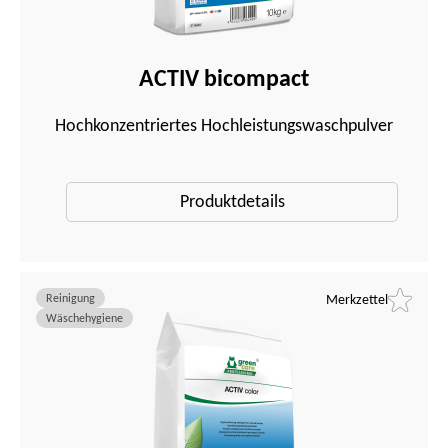
m
e
n
ACTIV bicompact
ü
Hochkonzentriertes Hochleistungswaschpulver
Produktdetails
Reinigung
Merkzettel
Wäschehygiene