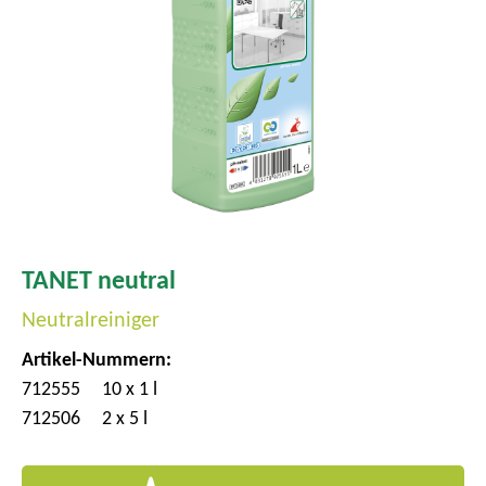
m
e
n
ü
TANET neutral
Neutralreiniger
Artikel-Nummern:
712555
10 x 1 l
712506
2 x 5 l