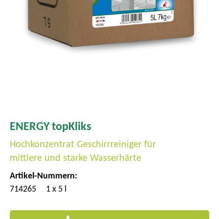
m
e
n
ü
ENERGY topKliks
Hochkonzentrat Geschirrreiniger für
mittlere und starke Wasserhärte
Artikel-Nummern:
714265
1 x 5 l