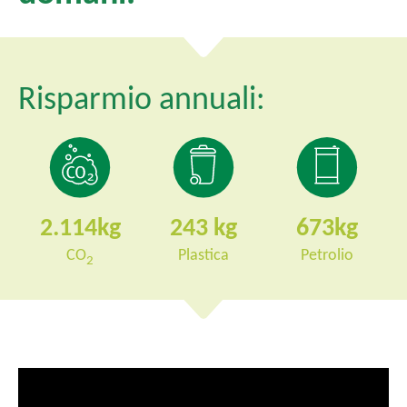
l
e
Risparmio annuali:
2.114
243
673
CO
Plastica
Petrolio
2