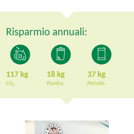
l
e
Risparmio annuali:
117
18
37
CO
Plastica
Petrolio
2