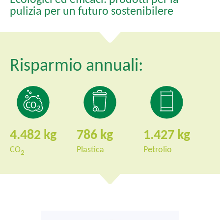
l
pulizia per un futuro sostenibilere
e
Risparmio annuali:
4.482
786
1.427
CO
Plastica
Petrolio
2