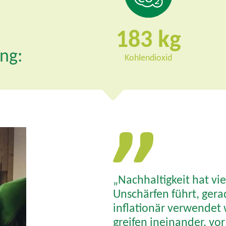
183
ung:
Kohlendioxid
„Nachhaltigkeit hat vi
Unschärfen führt, gerade
inflationär verwendet
greifen ineinander, vo