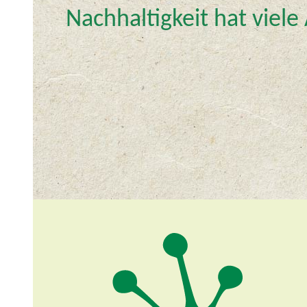
p
Nachhaltigkeit hat viele
t
m
e
n
ü