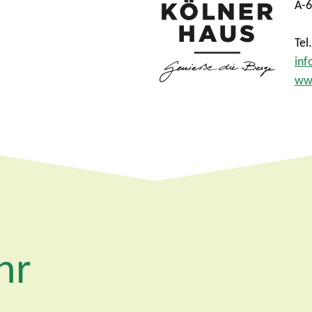
A-6
Tel
inf
www
hr