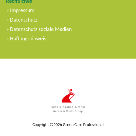
Rechtliches
m
Impressum
e
Datenschutz
n
Datenschutz soziale Medien
ü
Haftungshinweis
Copyright ©2026 Green Care Professional