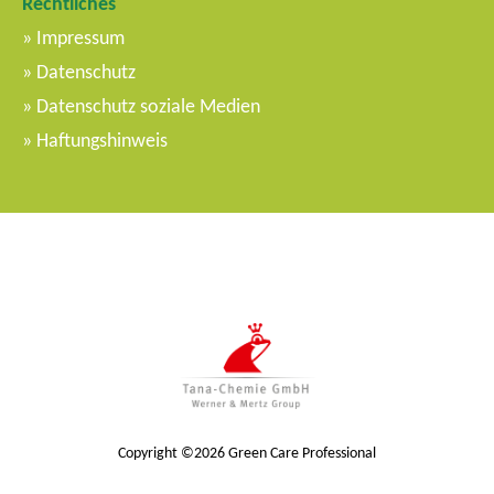
Rechtliches
m
Impressum
e
Datenschutz
n
Datenschutz soziale Medien
ü
Haftungshinweis
Copyright ©2026 Green Care Professional