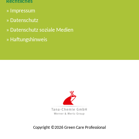
Rechtliches
m
Impressum
e
Datenschutz
n
Datenschutz soziale Medien
ü
Haftungshinweis
Copyright ©2026 Green Care Professional