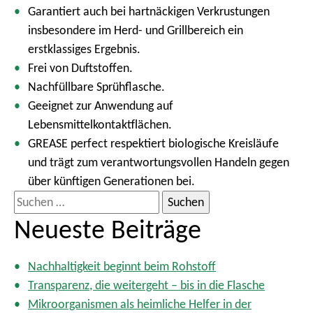
Garantiert auch bei hartnäckigen Verkrustungen
insbesondere im Herd- und Grillbereich ein
erstklassiges Ergebnis.
Frei von Duftstoffen.
Nachfüllbare Sprühflasche.
Geeignet zur Anwendung auf
Lebensmittelkontaktflächen.
GREASE perfect respektiert biologische Kreisläufe
und trägt zum verantwortungsvollen Handeln gegen
über künftigen Generationen bei.
S
u
Neueste Beiträge
c
h
Nachhaltigkeit beginnt beim Rohstoff
e
Transparenz, die weitergeht – bis in die Flasche
n
Mikroorganismen als heimliche Helfer in der
n