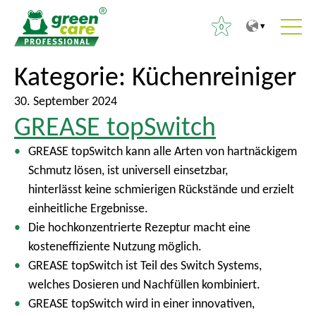
0
Z
Z
Kategorie:
Küchenreiniger
S
u
u
u
m
r
30. September 2024
c
GREASE topSwitch
I
ü
h
n
c
e
GREASE topSwitch kann alle Arten von hartnäckigem
h
k
n
Schmutz lösen, ist universell einsetzbar,
a
z
n
hinterlässt keine schmierigen Rückstände und erzielt
l
u
a
einheitliche Ergebnisse.
t
m
c
Die hochkonzentrierte Rezeptur macht eine
H
h
kosteneffiziente Nutzung möglich.
a
:
GREASE topSwitch ist Teil des Switch Systems,
u
welches Dosieren und Nachfüllen kombiniert.
p
GREASE topSwitch wird in einer innovativen,
t