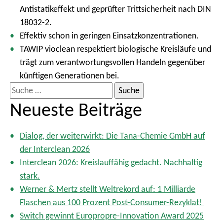
Antistatikeffekt und geprüfter Trittsicherheit nach DIN
18032-2.
Effektiv schon in geringen Einsatzkonzentrationen.
TAWIP vioclean respektiert biologische Kreisläufe und
trägt zum verantwortungsvollen Handeln gegenüber
künftigen Generationen bei.
S
u
Neueste Beiträge
c
h
Dialog, der weiterwirkt: Die Tana-Chemie GmbH auf
e
der Interclean 2026
n
Interclean 2026: Kreislauffähig gedacht. Nachhaltig
a
stark.
c
Werner & Mertz stellt Weltrekord auf: 1 Milliarde
h
Flaschen aus 100 Prozent Post-Consumer-Rezyklat!
:
Switch gewinnt Europropre-Innovation Award 2025