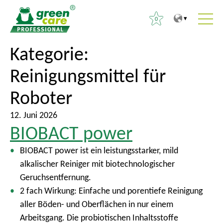
0
Z
Z
Kategorie:
S
u
u
u
Reinigungsmittel für
m
r
c
I
ü
h
Roboter
n
c
e
h
k
12. Juni 2026
n
a
z
BIOBACT power
a
l
u
c
BIOBACT power ist ein leistungsstarker, mild
t
m
h
alkalischer Reiniger mit biotechnologischer
H
:
Geruchsentfernung.
a
2 fach Wirkung: Einfache und porentiefe Reinigung
u
aller Böden- und Oberflächen in nur einem
p
Arbeitsgang. Die probiotischen Inhaltsstoffe
t